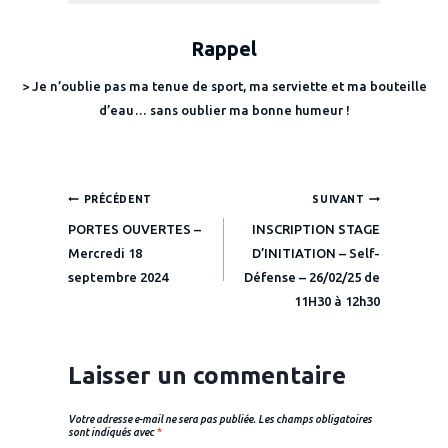
Rappel
> Je n’oublie pas ma tenue de sport, ma serviette et ma bouteille
d’eau… sans oublier ma bonne humeur !
Navigation
PRÉCÉDENT
SUIVANT
PORTES OUVERTES –
INSCRIPTION STAGE
de
Mercredi 18
D’INITIATION – Self-
septembre 2024
Défense – 26/02/25 de
l’article
11H30 à 12h30
Laisser un commentaire
Votre adresse e-mail ne sera pas publiée.
Les champs obligatoires
sont indiqués avec
*