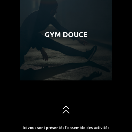
Gym douce
GYM DOUCE
Publics : Femmes et Adolescentes
En savoir plus
Ici vous sont présentés l’ensemble des activités