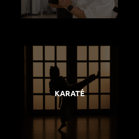
Karaté
KARATÉ
Publics : Femmes/Adolescentes et Enfants (de
7 à 12 ans)
En savoir plus