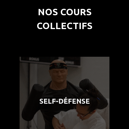
NOS COURS
COLLECTIFS
Self-Défense
SELF-DÉFENSE
Publics : Femmes et Adolescentes
En savoir plus