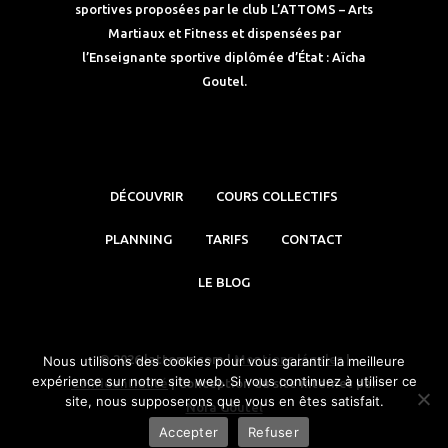
sportives proposées par le club L’ATTOMS – Arts
Martiaux et Fitness et dispensées par
l’Enseignante sportive diplômée d’État : Aïcha
Goutel.
DÉCOUVRIR
COURS COLLECTIFS
PLANNING
TARIFS
CONTACT
LE BLOG
© 2026 lattoms.com |
Mentions légales
|
Nous utilisons des cookies pour vous garantir la meilleure
expérience sur notre site web. Si vous continuez à utiliser ce
Confidentialité
| Conception du site internet par
site, nous supposerons que vous en êtes satisfait.
Nora Goutel
Accepter
Refuser