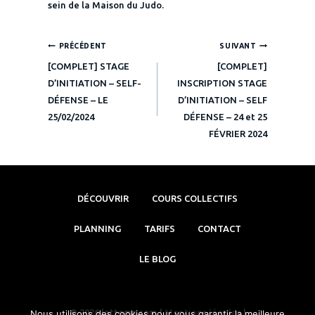
sein de la Maison du Judo.
Navigation
PRÉCÉDENT
SUIVANT
[COMPLET] STAGE
[COMPLET]
de
D’INITIATION – SELF-
INSCRIPTION STAGE
DÉFENSE – LE
D’INITIATION – SELF
l’article
25/02/2024
DÉFENSE – 24 et 25
FÉVRIER 2024
DÉCOUVRIR
COURS COLLECTIFS
PLANNING
TARIFS
CONTACT
LE BLOG
© 2026 lattoms.com |
Mentions légales
|
Nous utilisons des cookies pour vous garantir la meilleure