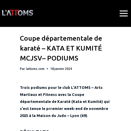
Aller
au
contenu
BLOG
Coupe départementale de
karaté – KATA ET KUMITÉ
MCJSV– PODIUMS
Par
lattoms.com
18 janvier 2024
Trois podiums pour le club L’ATTOMS – Arts
Martiaux et Fitness avec la Coupe
départementale de Karaté (Kata et Kumité) qui
s’est tenue le prremier week-end de novembre
2023 à la Maison du Judo – Lyon (69)
.