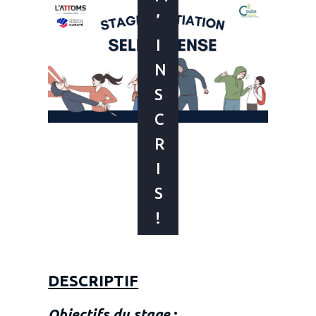
’
I
N
S
C
R
I
S
!
DESCRIPTIF
Objectifs du stage
: