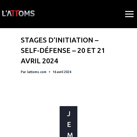
Aller
au
contenu
BLOG
STAGES D’INITIATION –
SELF-DÉFENSE – 20 ET 21
AVRIL 2024
Par
lattoms.com
16 avril 2024
J
E
M